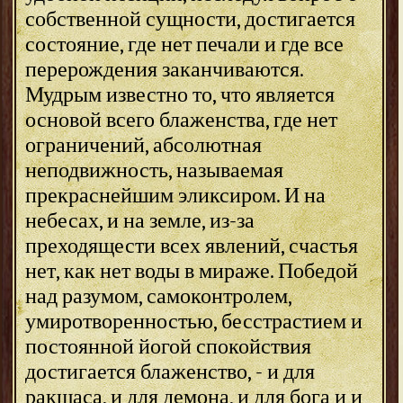
собственной сущности, достигается
состояние, где нет печали и где все
перерождения заканчиваются.
Мудрым известно то, что является
основой всего блаженства, где нет
ограничений, абсолютная
неподвижность, называемая
прекраснейшим эликсиром. И на
небесах, и на земле, из-за
преходящести всех явлений, счастья
нет, как нет воды в мираже. Победой
над разумом, самоконтролем,
умиротворенностью, бесстрастием и
постоянной йогой спокойствия
достигается блаженство, - и для
ракшаса, и для демона, и для бога и и