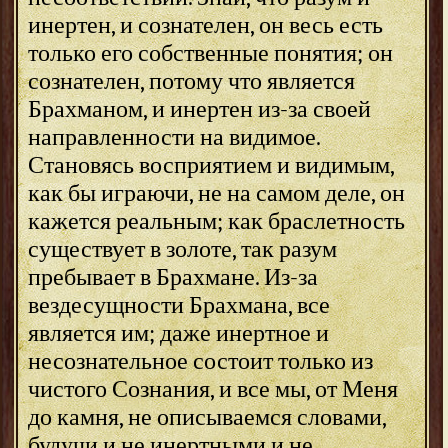
инертен, и сознателен, он весь есть
только его собственные понятия; он
сознателен, потому что является
Брахманом, и инертен из-за своей
направленности на видимое.
Становясь восприятием и видимым,
как бы играючи, не на самом деле, он
кажется реальным; как браслетность
существует в золоте, так разум
пребывает в Брахмане. Из-за
вездесущности Брахмана, все
является им; даже инертное и
несознательное состоит только из
чистого Сознания, и все мы, от Меня
до камня, не описываемся словами,
будучи и не инертными и не