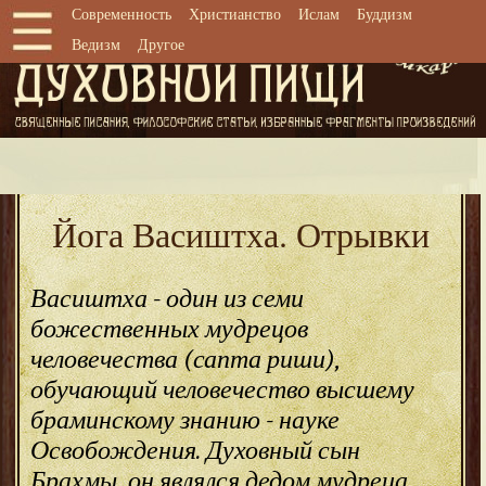
Современность
Христианство
Ислам
Буддизм
Ведизм
Другое
Современность
Христианство
Ислам
Буддизм
Йога Васиштха. Отрывки
Ведизм
Другое
Васиштха - один из семи
божественных мудрецов
человечества (сапта риши),
обучающий человечество высшему
браминскому знанию - науке
Освобождения. Духовный сын
Брахмы, он являлся дедом мудреца