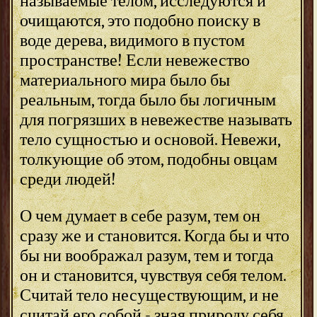
называемые телом, исследуются и
очищаются, это подобно поиску в
воде дерева, видимого в пустом
пространстве! Если невежество
материального мира было бы
реальным, тогда было бы логичным
для погрязших в невежестве называть
тело сущностью и основой. Невежи,
толкующие об этом, подобны овцам
среди людей!
О чем думает в себе разум, тем он
сразу же и становится. Когда бы и что
бы ни воображал разум, тем и тогда
он и становится, чувствуя себя телом.
Считай тело несуществующим, и не
считай его собой - зная природу себя,