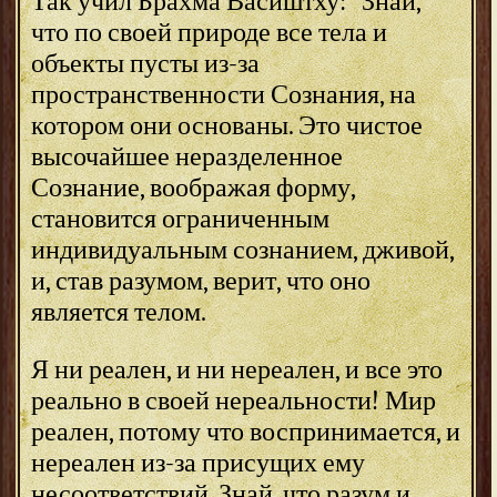
Так учил Брахма Васиштху: "Знай,
что по своей природе все тела и
объекты пусты из-за
пространственности Сознания, на
котором они основаны. Это чистое
высочайшее неразделенное
Сознание, воображая форму,
становится ограниченным
индивидуальным сознанием, дживой,
и, став разумом, верит, что оно
является телом.
Я ни реален, и ни нереален, и все это
реально в своей нереальности! Мир
реален, потому что воспринимается, и
нереален из-за присущих ему
несоответствий. Знай, что разум и